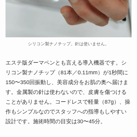
シリコン製ナノチップ。針は使いません。
エステ版ダーマペンとも言える導入機器です。シ
リコン製ナノチップ（81本／0.11mm）が1秒間に
150〜350回振動し、美容成分をお肌の奥へ届けま
す。金属製の針は使わないので、皮膚を傷つける
ことがありません。コードレスで軽量（87g）、操
作もシンプルなのでスタッフへの指導もしやすい
設計です。施術時間の目安は30〜45分。