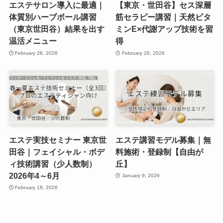
エステサロン導入に最適｜
【東京・世田谷】セス深層
体質別ハーブボール講習
筋セラピー講習｜天然ビタ
（東京世田谷）結果を出す
ミンE×代謝アップ技術を習
温活メニュー
得
February 26, 2026
February 26, 2026
エステ実技セミナー 東京世
エステ講習モデル募集｜無
田谷｜フェイシャル・ボデ
料施術・登録制【自由が
ィ技術講習（少人数制）
丘】
2026年4～6月
January 9, 2026
February 18, 2026