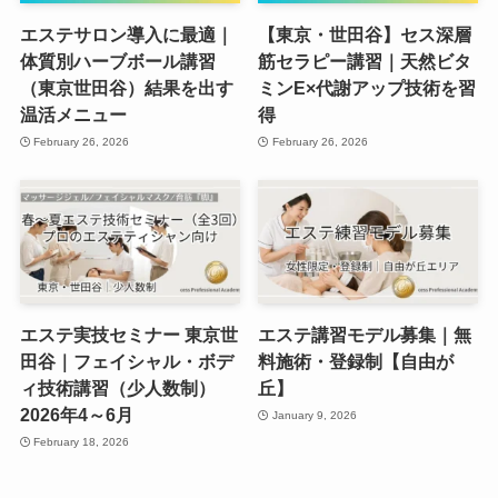
エステサロン導入に最適｜
【東京・世田谷】セス深層
体質別ハーブボール講習
筋セラピー講習｜天然ビタ
（東京世田谷）結果を出す
ミンE×代謝アップ技術を習
温活メニュー
得
February 26, 2026
February 26, 2026
エステ実技セミナー 東京世
エステ講習モデル募集｜無
田谷｜フェイシャル・ボデ
料施術・登録制【自由が
ィ技術講習（少人数制）
丘】
2026年4～6月
January 9, 2026
February 18, 2026