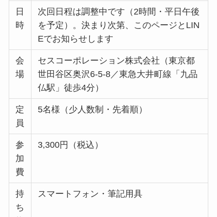
日
次回日程は調整中です（2時間・平日午後
時
を予定）。決まり次第、このページとLIN
Eでお知らせします
会
セスコーポレーション株式会社（東京都
場
世田谷区奥沢6-5-8／東急大井町線「九品
仏駅」徒歩4分）
定
5名様（少人数制・先着順）
員
参
3,300円（税込）
加
費
持
スマートフォン・筆記用具
ち