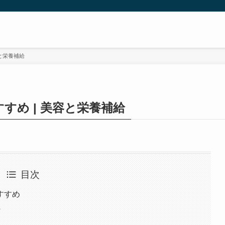
と栄養補給
め | 美容と栄養補給
目次
すすめ
?