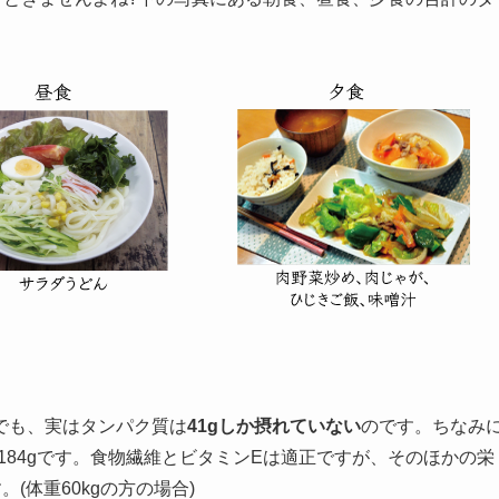
でも、実はタンパク質は
41gしか摂れていない
のです。ちなみ
、糖質184gです。食物繊維とビタミンEは適正ですが、そのほかの栄
(体重60kgの方の場合)