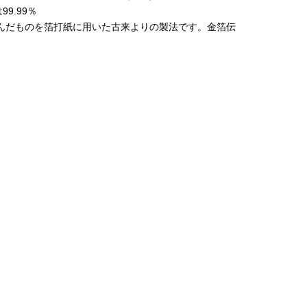
9.99％
んだものを箔打紙に用いた古来よりの製法です。金箔伝