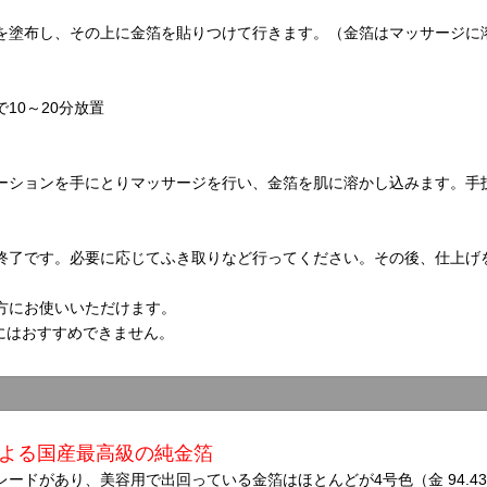
を塗布し、その上に金箔を貼りつけて行きます。（金箔はマッサージに
10～20分放置
ーションを手にとりマッサージを行い、金箔を肌に溶かし込みます。手
終了です。必要に応じてふき取りなど行ってください。その後、仕上げ
方にお使いいただけます。
にはおすすめできません。
よる国産最高級の純金箔
ドがあり、美容用で出回っている金箔はほとんどが4号色（金 94.438％、