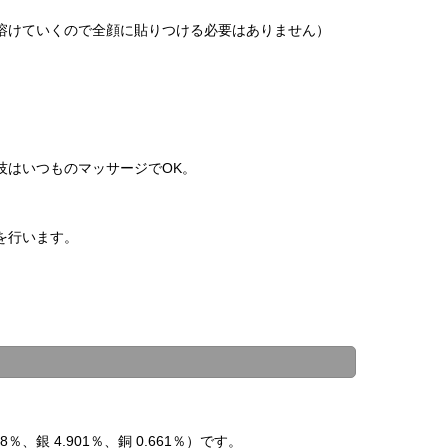
溶けていくので全顔に貼りつける必要はありません）
技はいつものマッサージでOK。
を行います。
銀 4.901％、銅 0.661％）です。