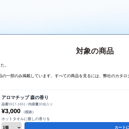
対象の商品
した。
品の一部のみ掲載しています。すべての商品を見るには、弊社のカタロ
アロマチップ 森の香り
品番
5917-1661 /
内容量
30個入り
¥
3,000
（税抜）
ホットタオルに癒しの香りを
カート