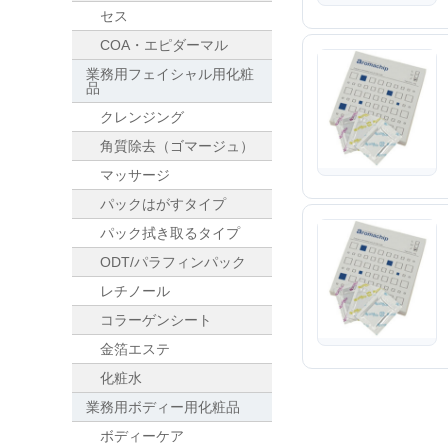
セス
COA・エピダーマル
業務用フェイシャル用化粧
品
クレンジング
角質除去（ゴマージュ）
マッサージ
パックはがすタイプ
パック拭き取るタイプ
ODT/パラフィンパック
レチノール
コラーゲンシート
金箔エステ
化粧水
業務用ボディー用化粧品
ボディーケア