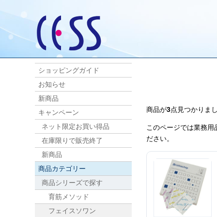
ショッピングガイド
お知らせ
新商品
商品が
3
点見つかりま
キャンペーン
ネット限定お買い得品
このページでは業務用
ださい。
在庫限りで販売終了
新商品
商品カテゴリー
商品シリーズで探す
育筋メソッド
フェイスソワン