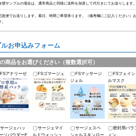
有償サンプルの場合は、通常商品と同様に送料を加算して代引きにてお送りします
宅急便でお送りします。着日、時間ご希望承ります。（備考欄にご記入ください）お
す。
プルお申込みフォーム
の商品をお選びください（複数選択可）
FSアナリーゼ
FSゴマージュ
FSマッサージ
FSフェイシ
ジェル
ルマスク
サージェハッ
サージェマイ
サージェスペ
密封用パラ
ーソパウダーE
ルドウォッシュ
シャルスキンロー
ィン