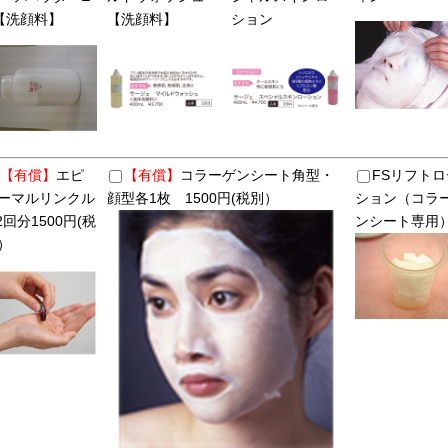
【洗顔料】
【洗顔料】
ション
【有償】
エピ
【有償】
コラーゲンシート角型・
FSリフトロ
ーマルリンクル
顔型各1枚 1500円(税別）
ション（コラ
 2回分1500円(税
ンシート専用
）