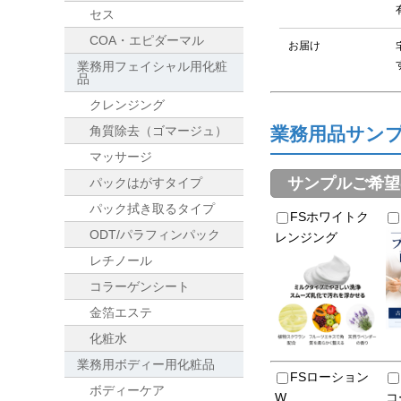
セス
COA・エピダーマル
お届け
業務用フェイシャル用化粧
品
クレンジング
業務用品サン
角質除去（ゴマージュ）
マッサージ
サンプルご希望
パックはがすタイプ
パック拭き取るタイプ
FSホワイトク
ODT/パラフィンパック
レンジング
レチノール
コラーゲンシート
金箔エステ
化粧水
業務用ボディー用化粧品
FSローション
ボディーケア
W
コ