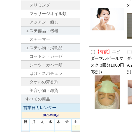
スリミング
X
マッサージオイル類
アジアン・癒し
エステ備品・機器
スチーマー
エステ小物・消耗品
【有償】
エピ
コットン・ガーゼ
ダーマルピールマ
ダ
シーツ・カバー類
スク 3回分1000円
A
(税別）
別
はけ・スパチュラ
タオルの芳香剤
美容小物・雑貨
すべての商品
営業日カレンダー