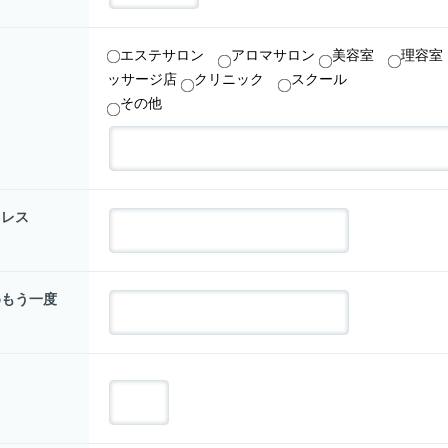
エステサロン
アロマサロン
美容室
理容
ッサージ店
クリニック
スクール
その他
ドレス
めもう一度