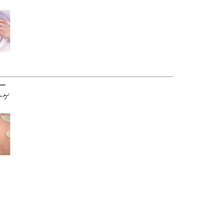
ー
ーゲ
）