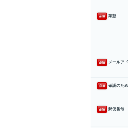
業態
必須
メールア
必須
確認のた
必須
郵便番号
必須