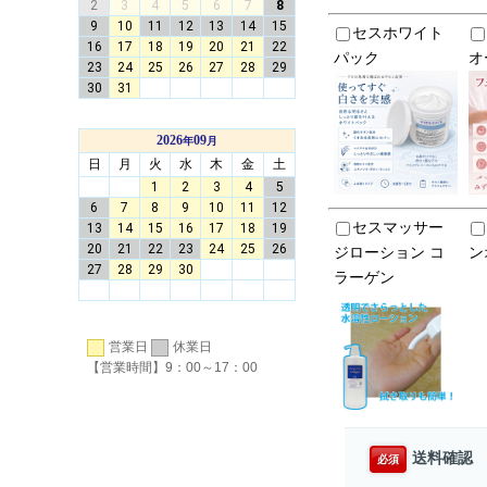
セスホワイト
パック
オ
セスマッサー
ジローション コ
ン
ラーゲン
営業日
休業日
【営業時間】9：00～17：00
送料確認
必須