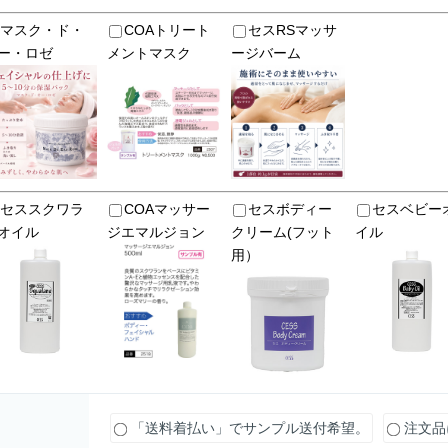
マスク・ド・
COAトリート
セスRSマッサ
ー・ロゼ
メントマスク
ージバーム
セススクワラ
COAマッサー
セスボディー
セスベビー
オイル
ジエマルジョン
クリーム(フット
イル
用）
「送料着払い」でサンプル送付希望。
注文品