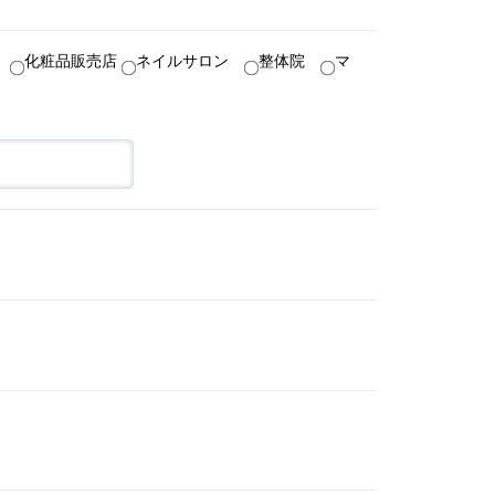
室
化粧品販売店
ネイルサロン
整体院
マ