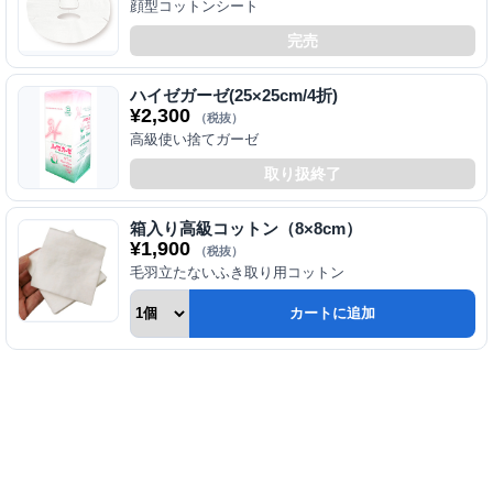
顔型コットンシート
完売
ハイゼガーゼ(25×25cm/4折)
¥
2,300
（税抜）
高級使い捨てガーゼ
取り扱終了
箱入り高級コットン（8×8cm）
¥
1,900
（税抜）
毛羽立たないふき取り用コットン
カートに追加