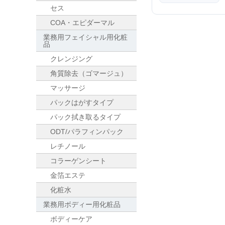
セス
COA・エピダーマル
業務用フェイシャル用化粧
品
クレンジング
角質除去（ゴマージュ）
マッサージ
パックはがすタイプ
パック拭き取るタイプ
ODT/パラフィンパック
レチノール
コラーゲンシート
金箔エステ
化粧水
業務用ボディー用化粧品
ボディーケア