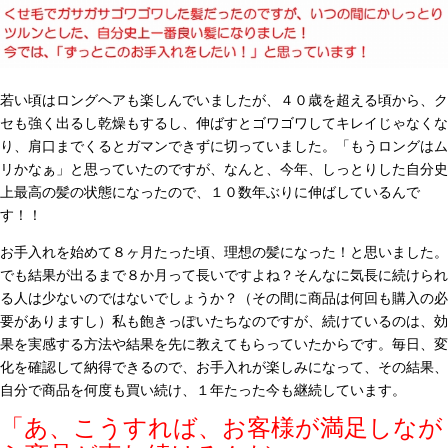
若い頃はロングヘアも楽しんでいましたが、４０歳を超える頃から、ク
セも強く出るし乾燥もするし、伸ばすとゴワゴワしてキレイじゃなくな
り、肩口までくるとガマンできずに切っていました。「もうロングはム
リかなぁ」と思っていたのですが、なんと、今年、しっとりした自分史
上最高の髪の状態になったので、１０数年ぶりに伸ばしているんで
す！！
お手入れを始めて８ヶ月たった頃、理想の髪になった！と思いました。
でも結果が出るまで８か月って長いですよね？そんなに気長に続けられ
る人は少ないのではないでしょうか？（その間に商品は何回も購入の必
要がありますし）私も飽きっぽいたちなのですが、続けているのは、効
果を実感する方法や結果を先に教えてもらっていたからです。毎日、変
化を確認して納得できるので、お手入れが楽しみになって、その結果、
自分で商品を何度も買い続け、１年たった今も継続しています。
「あ、こうすれば、お客様が満足しなが